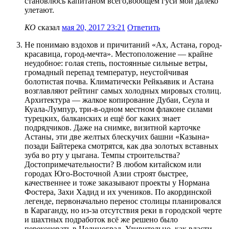
становлюсь капитаном всего,вообщем гуси мои далеко
улетают.
КО
сказал
мая 20, 2017 23:21
Ответить
Не понимаю вздохов и причитаний «Ах, Астана, город-
красавица, город-мечта». Местоположение — крайне
неудобное: голая степь, постоянные сильные ветры,
громадный перепад температур, неустойчивая
болотистая почва. Климатически Рейкьявик и Астана
возглавляют рейтинг самых холодных мировых столиц.
Архитектура — жалкое копирование Дубаи, Сеула и
Куала-Лумпур, три-в-одном местном флаконе силами
турецких, балканских и ещё бог каких знает
подрядчиков. Даже на снимке, визитной карточке
Астаны, эти две желтых блескучих башни «Казына»
позади Байтерека смотрятся, как два золотых вставных
зуба во рту у цыгана. Темпы строительства?
Достопримечательности? В любом китайском или
городах Юго-Восточной Азии строят быстрее,
качественнее и тоже заказывают проекты у Нормана
Фостера, Захи Хадид и их учеников. По акординской
легенде, первоначально перенос столицы планировался
в Караганду, но из-за отсутствия реки в городской черте
и шахтных подработок всё же решено было
перекочевать в Целиноград. Удивительно, как власти