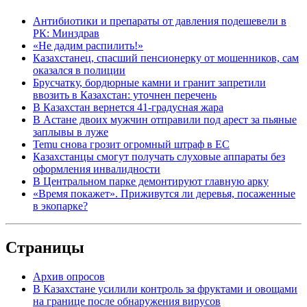
Антибиотики и препараты от давления подешевели в
РК: Минздрав
«Не дадим распилить!»
Казахстанец, спасший пенсионерку от мошенников, сам
оказался в полиции
Брусчатку, бордюрные камни и гранит запретили
ввозить в Казахстан: уточнен перечень
В Казахстан вернется 41-градусная жара
В Астане двоих мужчин отправили под арест за пьяные
заплывы в луже
Temu снова грозит огромный штраф в ЕС
Казахстанцы смогут получать слуховые аппараты без
оформления инвалидности
В Центральном парке демонтируют главную арку
«Время покажет». Приживутся ли деревья, посаженные
в экопарке?
Страницы
Архив опросов
В Казахстане усилили контроль за фруктами и овощами
на границе после обнаружения вирусов