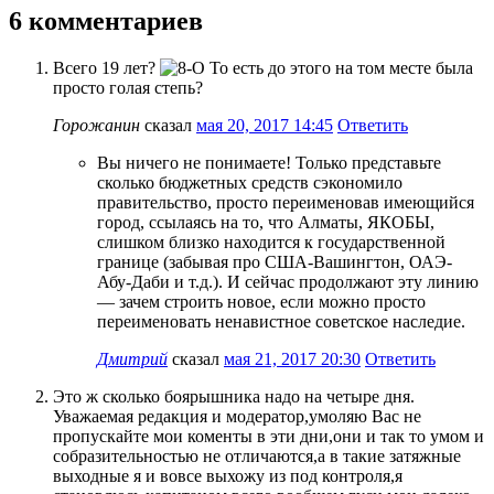
6 комментариев
Всего 19 лет?
То есть до этого на том месте была
просто голая степь?
Горожанин
сказал
мая 20, 2017 14:45
Ответить
Вы ничего не понимаете! Только представьте
сколько бюджетных средств сэкономило
правительство, просто переименовав имеющийся
город, ссылаясь на то, что Алматы, ЯКОБЫ,
слишком близко находится к государственной
границе (забывая про США-Вашингтон, ОАЭ-
Абу-Даби и т.д.). И сейчас продолжают эту линию
— зачем строить новое, если можно просто
переименовать ненавистное советское наследие.
Дмитрий
сказал
мая 21, 2017 20:30
Ответить
Это ж сколько боярышника надо на четыре дня.
Уважаемая редакция и модератор,умоляю Вас не
пропускайте мои коменты в эти дни,они и так то умом и
собразительностью не отличаются,а в такие затяжные
выходные я и вовсе выхожу из под контроля,я