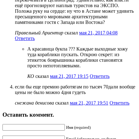
ещё прогнозируют наплыв туристов на ЭКСПО.
Положа руку на сердце: ну что в Астане может удивить
пресыщенного мировыми архитектурными
памятниками гостя с Запада или Востока?
Правельный Ариентир
сказал
мая 21, 2017 04:08
Ответить
А красавица букпа ??? Каждые выходные хожу
туда кораблики пускать. Открою секрет: из
этикеток боярышника кораблики становятся
просто непотопляевыми.
КО
сказал
мая 21, 2017 19:15
Ответить
если бы еще премию работягам по тысяч 70дали вообще
цены не было можно 4дня гудеть
снежана денисова
сказал
мая 21, 2017 19:51
Ответить
Оставить коммент.
Имя (required)
Email (обязательно, не будет