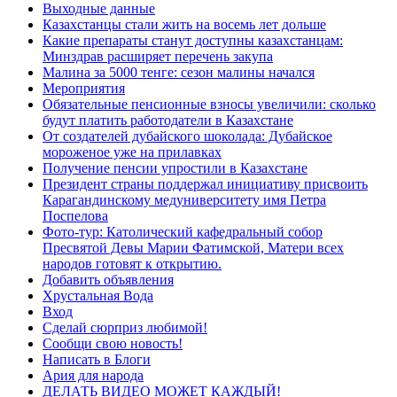
Выходные данные
Казахстанцы стали жить на восемь лет дольше
Какие препараты станут доступны казахстанцам:
Минздрав расширяет перечень закупа
Малина за 5000 тенге: сезон малины начался
Мероприятия
Обязательные пенсионные взносы увеличили: сколько
будут платить работодатели в Казахстане
От создателей дубайского шоколада: Дубайское
мороженое уже на прилавках
Получение пенсии упростили в Казахстане
Президент страны поддержал инициативу присвоить
Карагандинскому медуниверситету имя Петра
Поспелова
Фото-тур: Католический кафедральный собор
Пресвятой Девы Марии Фатимской, Матери всех
народов готовят к открытию.
Добавить объявления
Хрустальная Вода
Вход
Сделай сюрприз любимой!
Сообщи свою новость!
Написать в Блоги
Ария для народа
ДЕЛАТЬ ВИДЕО МОЖЕТ КАЖДЫЙ!