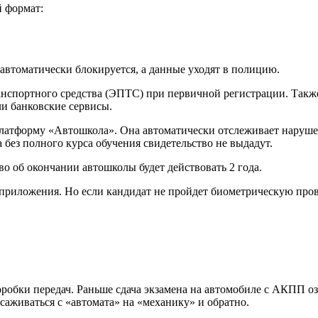
й формат:
 автоматически блокируется, а данные уходят в полицию.
нспортного средства (ЭПТС) при первичной регистрации. Такж
ли банковские сервисы.
платформу «Автошкола». Она автоматически отслеживает наруше
а без полного курса обучения свидетельство не выдадут.
во об окончании автошколы будет действовать 2 года.
приложения. Но если кандидат не пройдет биометрическую провер
робки передач. Раньше сдача экзамена на автомобиле с АКПП оз
саживаться с «автомата» на «механику» и обратно.