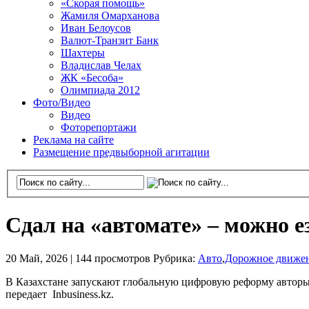
«Скорая помощь»
Жамиля Омарханова
Иван Белоусов
Валют-Транзит Банк
Шахтеры
Владислав Челах
ЖК «Бесоба»
Олимпиада 2012
Фото/Видео
Видео
Фоторепортажи
Реклама на сайте
Размещение предвыборной агитации
Сдал на «автомате» – можно 
20 Май, 2026 |
144 просмотров
Рубрика:
Авто
,
Дорожное движе
В Казахстане запускают глобальную цифровую реформу авторын
передает Inbusiness.kz.