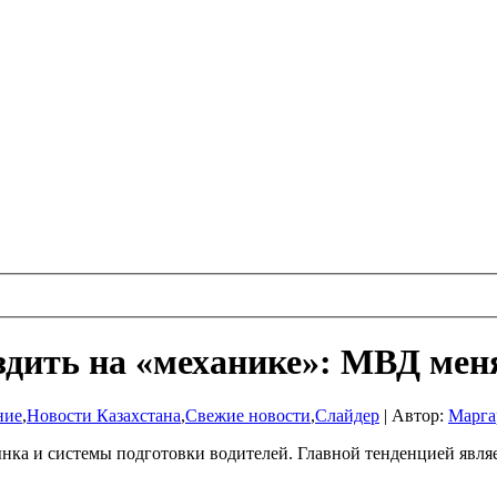
ездить на «механике»: МВД мен
ние
,
Новости Казахстана
,
Свежие новости
,
Слайдер
|
Автор:
Марга
ка и системы подготовки водителей. Главной тенденцией являе