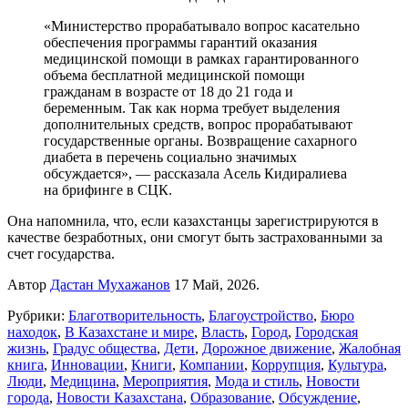
«Министерство прорабатывало вопрос касательно
обеспечения программы гарантий оказания
медицинской помощи в рамках гарантированного
объема бесплатной медицинской помощи
гражданам в возрасте от 18 до 21 года и
беременным. Так как норма требует выделения
дополнительных средств, вопрос прорабатывают
государственные органы. Возвращение сахарного
диабета в перечень социально значимых
обсуждается», — рассказала Асель Кидиралиева
на брифинге в СЦК.
Она напомнила, что, если казахстанцы зарегистрируются в
качестве безработных, они смогут быть застрахованными за
счет государства.
Автор
Дастан Мухажанов
17 Май, 2026.
Рубрики:
Благотворительность
,
Благоустройство
,
Бюро
находок
,
В Казахстане и мире
,
Власть
,
Город
,
Городская
жизнь
,
Градус общества
,
Дети
,
Дорожное движение
,
Жалобная
книга
,
Инновации
,
Книги
,
Компании
,
Коррупция
,
Культура
,
Люди
,
Медицина
,
Мероприятия
,
Мода и стиль
,
Новости
города
,
Новости Казахстана
,
Образование
,
Обсуждение
,