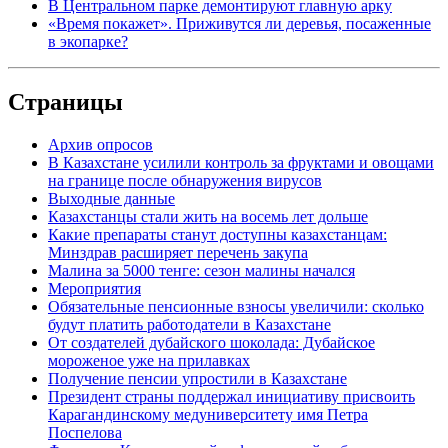
В Центральном парке демонтируют главную арку
«Время покажет». Приживутся ли деревья, посаженные
в экопарке?
Страницы
Архив опросов
В Казахстане усилили контроль за фруктами и овощами
на границе после обнаружения вирусов
Выходные данные
Казахстанцы стали жить на восемь лет дольше
Какие препараты станут доступны казахстанцам:
Минздрав расширяет перечень закупа
Малина за 5000 тенге: сезон малины начался
Мероприятия
Обязательные пенсионные взносы увеличили: сколько
будут платить работодатели в Казахстане
От создателей дубайского шоколада: Дубайское
мороженое уже на прилавках
Получение пенсии упростили в Казахстане
Президент страны поддержал инициативу присвоить
Карагандинскому медуниверситету имя Петра
Поспелова