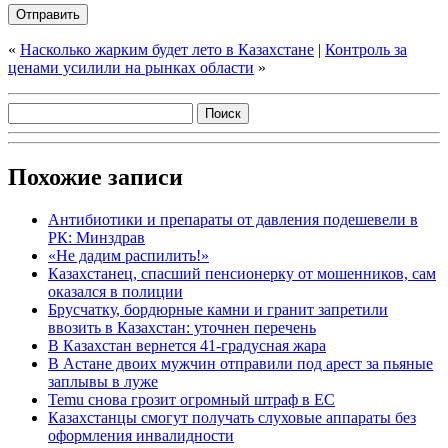
«
Насколько жарким будет лето в Казахстане
|
Контроль за
ценами усилили на рынках области
»
Похожие записи
Антибиотики и препараты от давления подешевели в
РК: Минздрав
«Не дадим распилить!»
Казахстанец, спасший пенсионерку от мошенников, сам
оказался в полиции
Брусчатку, бордюрные камни и гранит запретили
ввозить в Казахстан: уточнен перечень
В Казахстан вернется 41-градусная жара
В Астане двоих мужчин отправили под арест за пьяные
заплывы в луже
Temu снова грозит огромный штраф в ЕС
Казахстанцы смогут получать слуховые аппараты без
оформления инвалидности