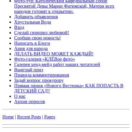
Фото-тур: Католический кафедральный собор
Пресвятой Девы Марии Фатимской, Матери всех
народов готовят к открытию.
Добавить объявления
Хрустальная Вода
Вход
Сделай сюрприз любимой!
Сообщи свою новость!
Написать в Блоги
Ария для народа
ДЕЛАТЬ ВИДЕО МОЖЕТ КАЖДЫЙ!
Фото-галерея «КЛЁВое фото»
Галерея хенд-мейд работ наших читателей
Выиграй приз
Правила комментирования
Задай вопрос прокурору
Прямая линия «Нового Вестника» КАК ПОПАСТЬ В
ДЕТСКИЙ САД?
О нас
Архив опросов
Home
|
Recent Posts
|
Pages