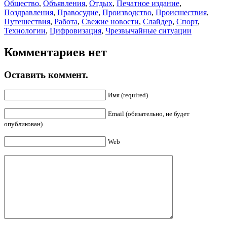
Общество
,
Объявления
,
Отдых
,
Печатное издание
,
Поздравления
,
Правосудие
,
Производство
,
Происшествия
,
Путешествия
,
Работа
,
Свежие новости
,
Слайдер
,
Спорт
,
Технологии
,
Цифровизация
,
Чрезвычайные ситуации
Комментариев нет
Оставить коммент.
Имя (required)
Email (обязательно, не будет
опубликован)
Web