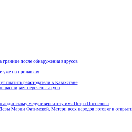
а границе после обнаружения вирусов
е уже на прилавках
ут платить работодатели в Казахстане
в расширяет перечень закупа
агандинскому медуниверситету имя Петра Поспелова
Девы Марии Фатимской, Матери всех народов готовят к открыт