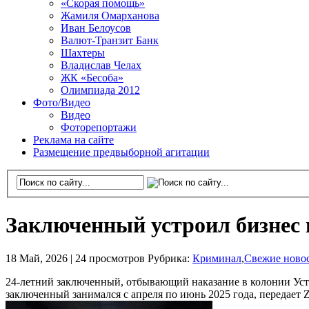
«Скорая помощь»
Жамиля Омарханова
Иван Белоусов
Валют-Транзит Банк
Шахтеры
Владислав Челах
ЖК «Бесоба»
Олимпиада 2012
Фото/Видео
Видео
Фоторепортажи
Реклама на сайте
Размещение предвыборной агитации
Заключенный устроил бизнес 
18 Май, 2026 |
24 просмотров
Рубрика:
Криминал
,
Свежие ново
24-летний заключенный, отбывающий наказание в колонии Уст
заключенный занимался с апреля по июнь 2025 года, передает Z