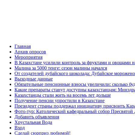
Главная
Архив опросов
Мероприятия
В Казахстане усилили контроль за фруктами и овощами н
Малина за 5000 тенге: сезон малины начался
От создателей дубайского шоколада: Дубайское морожено
Выходные данные
Обязательные пенсионные взносы увеличили: сколько буд
Какие препараты станут доступны казахстанцам: Минздра
Казахстанцы стали жить на восемь лет дольше
Получение пенсии упростили в Казахстане
Президент страны поддержал инициативу присвоить Кар
Фото-тур: Католический кафедральный собор Пресвятой 
Добавить объявления
Хрустальная Вода
Вход
Сделай сюрприз любимой!