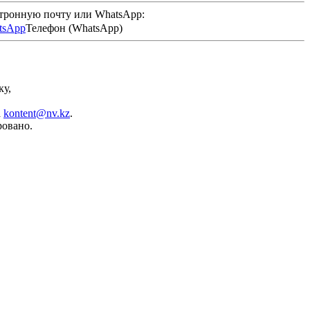
ктронную почту или WhatsApp:
Телефон (WhatsApp)
ку,
а
kontent@nv.kz
.
ровано.