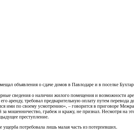
щал объявления о сдаче домов в Павлодаре и в поселке Бухтарма
рные сведения о наличии жилого помещения и возможности арен
его аренду, требовал предварительную оплату путем перевода д
ся ими по своему усмотрению», – говорится в приговоре Межра
за мошенничество, грабеж и кражу, не признал. Несмотря на это,
редыдущее преступление.
е ущерба потребовала лишь малая часть из потерпевших.