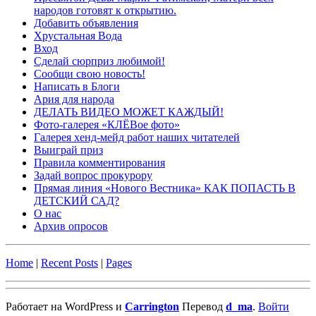
народов готовят к открытию.
Добавить объявления
Хрустальная Вода
Вход
Сделай сюрприз любимой!
Сообщи свою новость!
Написать в Блоги
Ария для народа
ДЕЛАТЬ ВИДЕО МОЖЕТ КАЖДЫЙ!
Фото-галерея «КЛЁВое фото»
Галерея хенд-мейд работ наших читателей
Выиграй приз
Правила комментирования
Задай вопрос прокурору
Прямая линия «Нового Вестника» КАК ПОПАСТЬ В
ДЕТСКИЙ САД?
О нас
Архив опросов
Home
|
Recent Posts
|
Pages
Работает на WordPress и
Carrington
Перевод
d_ma
.
Войти