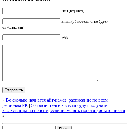
Имя (required)
Email (обязательно, не будет
опубликован)
Web
«
Во сколько начнется айт-намаз: расписание по всем
регионам РК
|
50 тысяч тенге в месяц будут получать
казахстанцы на пенсии, если не менять пороги достаточности
»