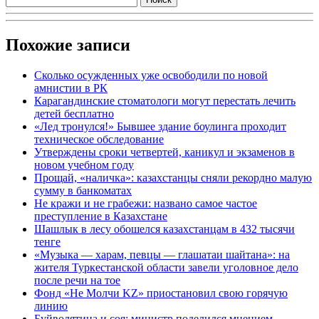
Похожие записи
Сколько осужденных уже освободили по новой
амнистии в РК
Карагандинские стоматологи могут перестать лечить
детей бесплатно
«Лед тронулся!» Бывшее здание боулинга проходит
техническое обследование
Утверждены сроки четвертей, каникул и экзаменов в
новом учебном году
Прощай, «наличка»: казахстанцы сняли рекордно малую
сумму в банкоматах
Не кражи и не грабежи: названо самое частое
преступление в Казахстане
Шашлык в лесу обошелся казахстанцам в 432 тысячи
тенге
«Музыка — харам, певцы — глашатаи шайтана»: на
жителя Туркестанской области завели уголовное дело
после речи на тое
Фонд «Не Молчи KZ» приостановил свою горячую
линию
Буйволятина и соя: министр поделился мнением