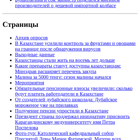
производителей о дешевой импортной колбасе
Страницы
Архив опросов
В Казахстане усилили контроль за фруктами и овощами
на границе после обнаружения вирусов
Выходные данные
Казахстанцы стали жить на восемь лет дольше
Какие препараты станут доступны казахстанцам:
Минздрав расширяет перечень закупа
Малина за 5000 тенге: сезон малины начался
Мероприятия
Обязательные пенсионные взносы увеличили: сколько
будут платить работодатели в Казахстане
От создателей дубайского шоколада: Дубайское
мороженое уже на прилавках
Получение пенсии упростили в Казахстане
Президент страны поддержал инициативу присвоить
Карагандинскому медуниверситету имя Петра
Поспелова
Фото-тур: Католический кафедральный собор
Пресвятой Девы Марии Фатимской, Матери всех